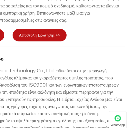
πα ασφαλείας και τον κομψό σχεδιασμό, καθιστώντας τα ιδανικά
αι εμπορική χρήση. Επικοινωνήστε μαζί μας για
 προσαρμοσμένες στις ανάγκες σας.
Αποστολή Ερώτησης >>
ου
r Technology Co., Ltd. ειδικεύεται στην παραγωγή
γάλης κλίμακας και γκαραζόπορτες υψηλής ποιότητας, που
 διασφάλιση του ISO9001 και των ευρωπαϊκών πιστοποιήσεων
την ποιότητα είναι ακλόνητη και είμαστε περήφανοι για την
 ξεπερνούν τις προσδοκίες. Η Πόρτα Ταχείας Ανόδου μας είναι
ια τις γρήγορες ταχύτητες ανοίγματος και κλεισίματος, την
τηριστικά ασφαλείας και την αισθητική τους εμφάνιση.
ηρούν τα υψηλότερα πρότυπα απόδοσης και αξιοπιστίας, αυτές οι
WhatsApp
ύση για όσους αναζητούν έναν συνδυασμό αποτελεσματικότητας,