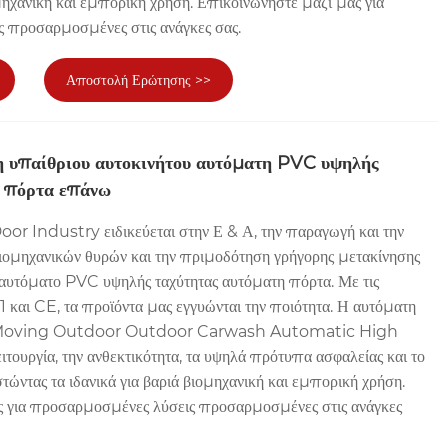
ομηχανική και εμπορική χρήση. Επικοινωνήστε μαζί μας για
 προσαρμοσμένες στις ανάγκες σας.
Αποστολή Ερώτησης >>
η υπαίθριου αυτοκινήτου αυτόματη PVC υψηλής
η πόρτα επάνω
 Industry ειδικεύεται στην Ε & Α, την παραγωγή και την
ιομηχανικών θυρών και την πριμοδότηση γρήγορης μετακίνησης
αυτόματο PVC υψηλής ταχύτητας αυτόματη πόρτα. Με τις
και CE, τα προϊόντα μας εγγυώνται την ποιότητα. Η αυτόματη
t Moving Outdoor Outdoor Carwash Automatic High
λειτουργία, την ανθεκτικότητα, τα υψηλά πρότυπα ασφαλείας και το
ώντας τα ιδανικά για βαριά βιομηχανική και εμπορική χρήση.
ς για προσαρμοσμένες λύσεις προσαρμοσμένες στις ανάγκες