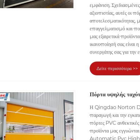
εμφάνιση. Σχεδιασμένες
αξιοπιστίας, αυτές οι π
αποτελεσματικότητας, μ
επαγγελματισμό και ποι
μας εξαιρετικά προϊόντα
ικανοποίησή σας είναι 
συνεργάτης σας για την 
Δείτε περισσότερα >>
Πόρτα υψηλής ταχύτ
Η Qingdao Norton Door
παραγωγή και την εγκατ
πόρτες PVC ανθεκτικές 
προϊόντα μας εγγυώντ
Automatic Pvc High Spe