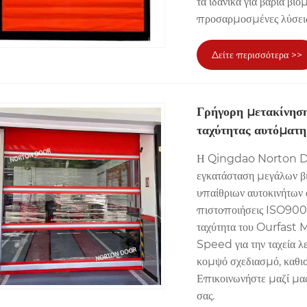
τα ιδανικά για βαριά βι
προσαρμοσμένες λύσεις
Δείτε περισσότερα >>
Γρήγορη μετακίνησ
ταχύτητας αυτόματ
Η Qingdao Norton Door
εγκατάσταση μεγάλων β
υπαίθριων αυτοκινήτων 
πιστοποιήσεις ISO9001 
ταχύτητα του Ourfas
Speed ​​για την ταχεία 
κομψό σχεδιασμό, καθιστ
Επικοινωνήστε μαζί μα
σας.