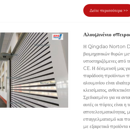
Δείτε περισσότερα >>
Αλουμινένιο σπειρο
Η Qingdao Norton Doo
βιομηχανικών θυρών μεγ
υποστηριζόμενες από τ
CE. Η δέσμευσή μας για 
παράδοση προϊόντων που
αλουμινίου είναι ιδιαίτε
κλεισίματος, ανθεκτικότ
Σχεδιασμένο για να αντ
αυτές οι πόρτες είναι η
αποτελεσματικότητας, μ
επαγγελματισμό και ποι
με εξαιρετικά προϊόντα 