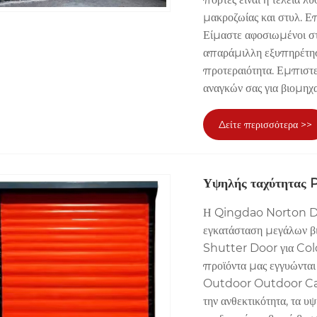
μακροζωίας και στυλ. Ε
Είμαστε αφοσιωμένοι στ
απαράμιλλη εξυπηρέτηση
προτεραιότητα. Εμπιστευ
αναγκών σας για βιομηχα
Δείτε περισσότερα >>
Υψηλής ταχύτητας 
Η Qingdao Norton Door
εγκατάσταση μεγάλων β
Shutter Door για Cold
προϊόντα μας εγγυώνται
Outdoor Outdoor Carw
την ανθεκτικότητα, τα 