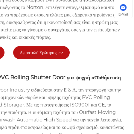
πιλέγοντας το Norton, επιλέγετε επαγγελματισμό και ποιότητα.
ο να παρέχουμε στους πελάτες μας εξαιρετικά προϊόντα και
E-Mail
, διασφαλίζοντας ότι η ικανοποίησή σας είναι η πρώτη μας
τείτε μας να γίνουμε ο συνεργάτης σας για την επίτευξη των
νικές και οικιακές πόρτες.
Αποστολή Ερώτησης >>
PVC Rolling Shutter Door για ψυχρή αποθήκευση
 Industry ειδικεύεται στην Ε & Α, την παραγωγή και την
ιομηχανικών θυρών και υψηλής ταχύτητας PVC Rolling
 Storager. Με τις πιστοποιήσεις ISO9001 και CE, τα
 την ποιότητα. Η αυτόματη ταχύτητα του Ourfast Moving
ash Automatic High Speed ​​για την ταχεία λειτουργία,
υψηλά πρότυπα ασφαλείας και το κομψό σχεδιασμό, καθιστώντας