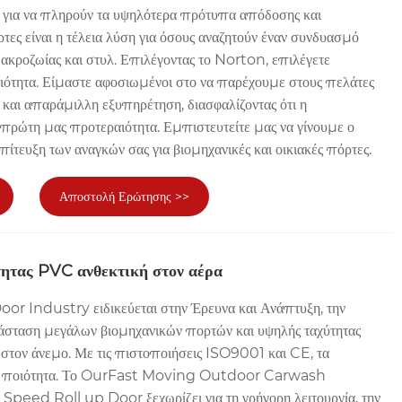
 για να πληρούν τα υψηλότερα πρότυπα απόδοσης και
όρτες είναι η τέλεια λύση για όσους αναζητούν έναν συνδυασμό
ακροζωίας και στυλ. Επιλέγοντας το Norton, επιλέγετε
ότητα. Είμαστε αφοσιωμένοι στο να παρέχουμε στους πελάτες
 και απαράμιλλη εξυπηρέτηση, διασφαλίζοντας ότι η
η πρώτη μας προτεραιότητα. Εμπιστευτείτε μας να γίνουμε ο
επίτευξη των αναγκών σας για βιομηχανικές και οικιακές πόρτες.
Αποστολή Ερώτησης >>
ητας PVC ανθεκτική στον αέρα
 Industry ειδικεύεται στην Έρευνα και Ανάπτυξη, την
άσταση μεγάλων βιομηχανικών πορτών και υψηλής ταχύτητας
στον άνεμο. Με τις πιστοποιήσεις ISO9001 και CE, τα
αι ποιότητα. Το OurFast Moving Outdoor Carwash
ed ​​Roll up Door ξεχωρίζει για τη γρήγορη λειτουργία, την