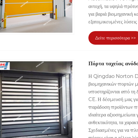
αντοχή, τα υψηλά πρότυ
για βαριά βιομηχανική κ
εξατομικευμένες λύσεις
Δείτε περισσότερα >>
Πόρτα ταχείας ανόδ
Η Qingdao Norton Doo
βιομηχανικών πορτών με
υποστηρίζονται από τη
CE. Η δέσμευσή μας για 
παράδοση προϊόντων που
ιδιαίτερα αξιοσημείωτα γ
ανθεκτικότητα, τα χαρακ
Σχεδιασμένες για να πλ
πόρτες είναι η τέλεια λ