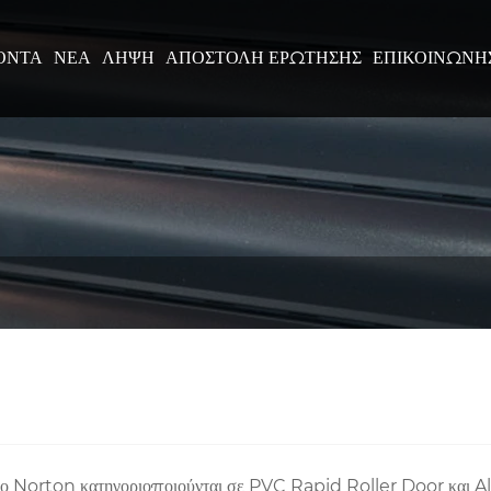
ΌΝΤΑ
ΝΈΑ
ΛΉΨΗ
ΑΠΟΣΤΟΛΉ ΕΡΏΤΗΣΗΣ
ΕΠΙΚΟΙΝΩΝΉ
σιο Norton κατηγοριοποιούνται σε PVC Rapid Roller Door και 