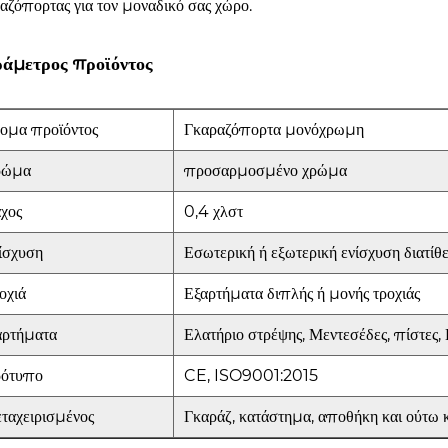
αζόπορτας για τον μοναδικό σας χώρο.
άμετρος προϊόντος
ομα προϊόντος
Γκαραζόπορτα μονόχρωμη
ρώμα
προσαρμοσμένο χρώμα
χος
0,4 χλστ
ίσχυση
Εσωτερική ή εξωτερική ενίσχυση διατίθε
οχιά
Εξαρτήματα διπλής ή μονής τροχιάς
αρτήματα
Ελατήριο στρέψης, Μεντεσέδες, πίστες,
ότυπο
CE, ISO9001:2015
ταχειρισμένος
Γκαράζ, κατάστημα, αποθήκη και ούτω 