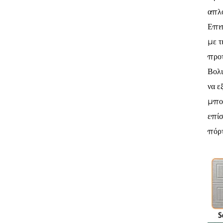
απλο
Επιπ
με τ
προτ
Βολι
να ε
μπορ
επίσ
πόρτ