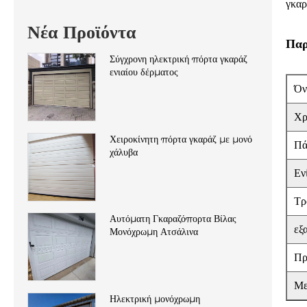
γκαρ
Νέα Προϊόντα
Παρ
Σύγχρονη ηλεκτρική πόρτα γκαράζ
ενιαίου δέρματος
Όν
Χ
Χειροκίνητη πόρτα γκαράζ με μονό
Πά
χάλυβα
Εν
Τρ
Αυτόματη Γκαραζόπορτα Βίλας
εξ
Μονόχρωμη Ατσάλινα
Πρ
Με
Ηλεκτρική μονόχρωμη