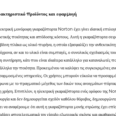
ακτηριστικό προϊόντος και εφαρμογή
εκτρική μονόροφη γκαραζόπορτα Norton έχει γίνει ιδανική επιλογή 
ρετικής ποιότητας και απόδοσης κόστους. Αυτή η γκαραζόπορτα σειρ
βδινη πλάκα ως υλικό πυρήνα, η οποία εξασφαλίζει την ανθεκτικότητ
όχρονα, αν και το υλικό είναι συμπαγές, ο συνολικός σχεδιασμός το
τη συντήρηση, κάτι που είναι ιδιαίτερα κατάλληλο για καταναλωτές
λληλα την ποιότητα. Προκειμένου να καλύψει τις συγκεκριμένες αν
αρμοσμένες υπηρεσίες. Οι χρήστες μπορούν εύκολα να προσαρμόσ
ωνα με το πραγματικό μέγεθος των δικών τους ανοιγμάτων πόρτας, 
η χρήση. Επιπλέον, η ηλεκτρική γκαραζόπορτα ενός ορόφου της No
ουργία και δεν δημιουργείται σχεδόν καθόλου θόρυβος, δημιουργώντα
ει να αναφέρουμε ότι αυτή η γκαραζόπορτα μονής στρώσης έχει επί
δίσει αποτελεσματικά την είσοδο εξωτερικής σκόνης και ακαθαρσιώ