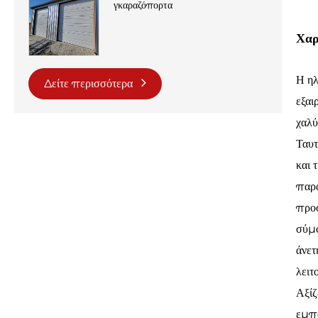
γκαραζόπορτα
Χαρ
Η ηλ
Δείτε περισσότερα
εξαι
χαλύ
Ταυτ
και 
παρά
προσ
σύμφ
άνετ
λειτ
Αξίζ
εμπο