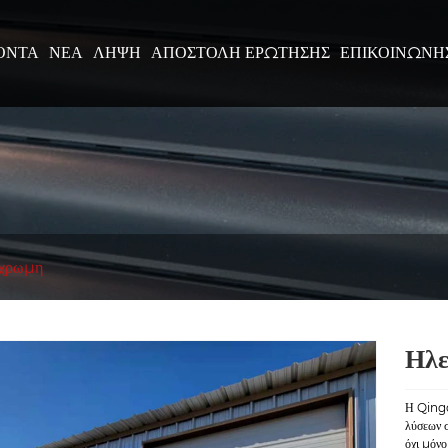
ΌΝΤΑ
ΝΈΑ
ΛΉΨΗ
ΑΠΟΣΤΟΛΉ ΕΡΏΤΗΣΗΣ
ΕΠΙΚΟΙΝΩΝΉ
όχρωμη
Ηλε
Η Qingd
λύσεων 
όχι μόνο