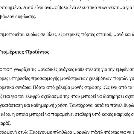
οποιημένο. Αυτό είναι αναμφίβολα ένα ελκυστικό πλεονέκτημα για 
βάλλον διαβίωσης.
ιμοποιείται κυρίως σε βίλες, εξωτερικές πόρτες σπιτιού, μονό και
τομέρειες προϊόντος
rton γνωρίζει τις μοναδικές ανάγκες κάθε πελάτη για την εμφάνι
ορες υπηρεσίες προσαρμογής μονόστρωτων χαλύβδινων πορτών για 
ορετικά σενάρια. Πόρτα από χάλυβα μονής στρώσης: Ως ένα από τα
ζεται για τον ελαφρύ σχεδιασμό της, που μπορεί να διατηρήσει σχετ
εγκατάσταση και καθημερινή χρήση. Ταυτόχρονα, αυτά τα πάνελ θυρών
 αέρα, η οποία μπορεί να παραμείνει σταθερή υπό κακές καιρικές σ
καράζ.
αρμογή στυλ: Παρέχουμε πληθώρα μορφών πάνελ πόρτας για να επ