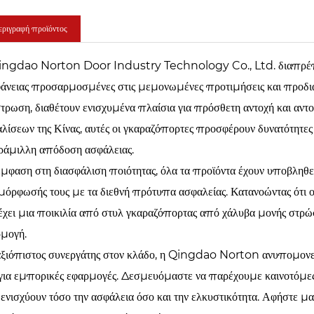
ριγραφή προϊόντος
ingdao Norton Door Industry Technology Co., Ltd. διαπρέπε
άνειας προσαρμοσμένες στις μεμονωμένες προτιμήσεις και προδια
τρωση, διαθέτουν ενισχυμένα πλαίσια για πρόσθετη αντοχή και 
λίσεων της Κίνας, αυτές οι γκαραζόπορτες προσφέρουν δυνατότητες 
ράμιλλη απόδοση ασφάλειας.
μφαση στη διασφάλιση ποιότητας, όλα τα προϊόντα έχουν υποβληθε
όρφωσής τους με τα διεθνή πρότυπα ασφαλείας. Κατανοώντας ότι 
χει μια ποικιλία από στυλ γκαραζόπορτας από χάλυβα μονής στρώσης
ρμογή.
ξιόπιστος συνεργάτης στον κλάδο, η Qingdao Norton ανυπομονεί να
 για εμπορικές εφαρμογές. Δεσμευόμαστε να παρέχουμε καινοτόμες,
ενισχύουν τόσο την ασφάλεια όσο και την ελκυστικότητα. Αφήστε μ