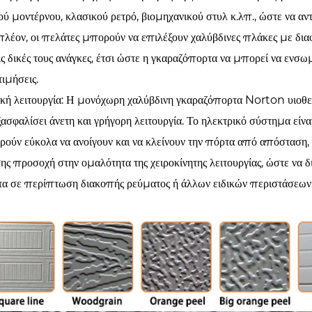
ύ μοντέρνου, κλασικού ρετρό, βιομηχανικού στυλ κ.λπ., ώστε να αντ
λέον, οι πελάτες μπορούν να επιλέξουν χαλύβδινες πλάκες με δια
ις δικές τους ανάγκες, έτσι ώστε η γκαραζόπορτα να μπορεί να ενσω
ιμήσεις.
κή λειτουργία: Η μονόχωρη χαλύβδινη γκαραζόπορτα Norton υιοθετ
ξασφαλίσει άνετη και γρήγορη λειτουργία. Το ηλεκτρικό σύστημα είν
ούν εύκολα να ανοίγουν και να κλείνουν την πόρτα από απόσταση, γ
ης προσοχή στην ομαλότητα της χειροκίνητης λειτουργίας, ώστε να 
α σε περίπτωση διακοπής ρεύματος ή άλλων ειδικών περιστάσεων