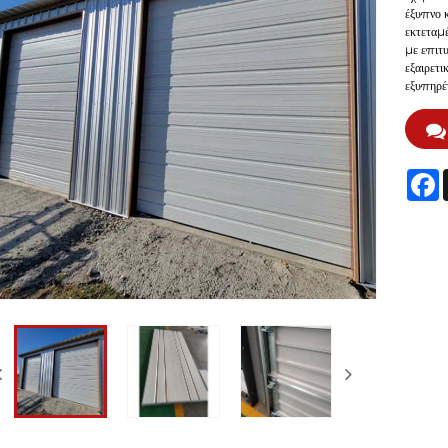
έξυπνο κ
εκτεταμέ
με επιτυ
εξαιρετι
εξυπηρέ
F