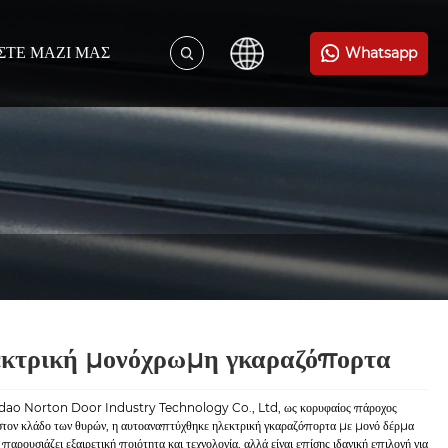
ΣΤΕ ΜΑΖΊ ΜΑΣ
Whatsapp
κτρική μονόχρωμη γκαραζόπορτα
ao Norton Door Industry Technology Co., Ltd, ως κορυφαίος πάροχος
στον κλάδο των θυρών, η αυτοαναπτύχθηκε ηλεκτρική γκαραζόπορτα με μονό δέρμα
 παρουσιάζει εξαιρετική ποιότητα και τεχνολογία, αλλά είναι επίσης ιδανική επιλογή για