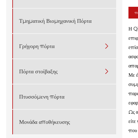
πε
Τμηματική Βιομηχανική Πόρτα
Η Q
επιφ
Γρήγορη πόρτα

επίσ
ασφα
απα
Πόρτα στοίβαξης

Με έ
συμμ
παρέ
Πτυσσόμενη πόρτα
εφα
Ως α
είτε
Μονάδα αποθήκευσης
που 