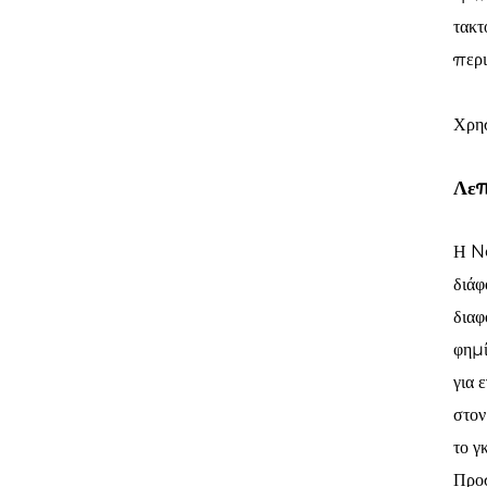
τακτ
περι
Χρησ
Λεπ
Η No
διάφ
διαφ
φημί
για 
στον
το γ
Προσ