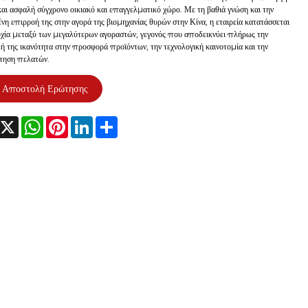
αι ασφαλή σύγχρονο οικιακό και επαγγελματικό χώρο. Με τη βαθιά γνώση και την
νη επιρροή της στην αγορά της βιομηχανίας θυρών στην Κίνα, η εταιρεία κατατάσσεται
χία μεταξύ των μεγαλύτερων αγοραστών, γεγονός που αποδεικνύει πλήρως την
κή της ικανότητα στην προσφορά προϊόντων, την τεχνολογική καινοτομία και την
τηση πελατών.
Αποστολή Ερώτησης
acebook
X
WhatsApp
Pinterest
LinkedIn
Share