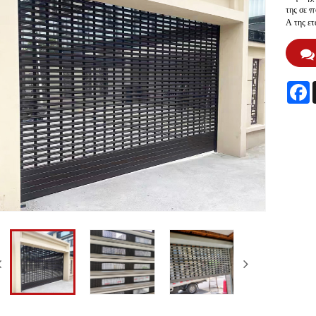
της σε π
Α της ετ
F