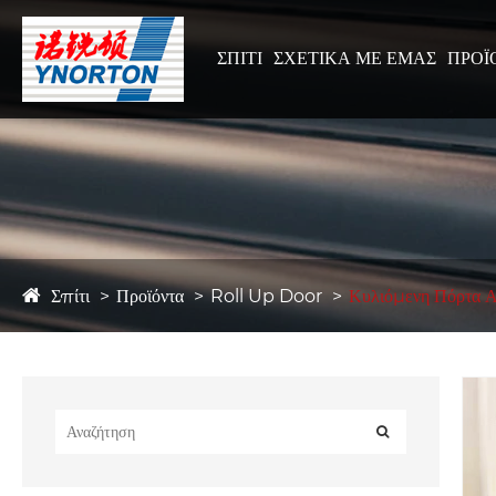
ΣΠΊΤΙ
ΣΧΕΤΙΚΆ ΜΕ ΕΜΆΣ
ΠΡΟΪ
Σπίτι
Προϊόντα
Roll Up Door
Κυλιόμενη Πόρτα Α