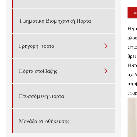
πε
Τμηματική Βιομηχανική Πόρτα
Η πό
αλου
Γρήγορη πόρτα

επιφ
βρει
Η πό
Πόρτα στοίβαξης

σχεδ
υποβ
εφαρ
Πτυσσόμενη πόρτα
Μονάδα αποθήκευσης