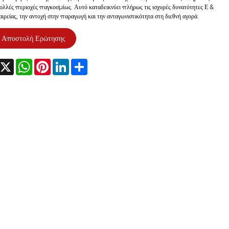
ολλές περιοχές παγκοσμίως. Αυτό καταδεικνύει πλήρως τις ισχυρές δυνατότητες Ε &
αιρείας, την αντοχή στην παραγωγή και την ανταγωνιστικότητα στη διεθνή αγορά.
Αποστολή Ερώτησης
acebook
X
WhatsApp
Pinterest
LinkedIn
Share