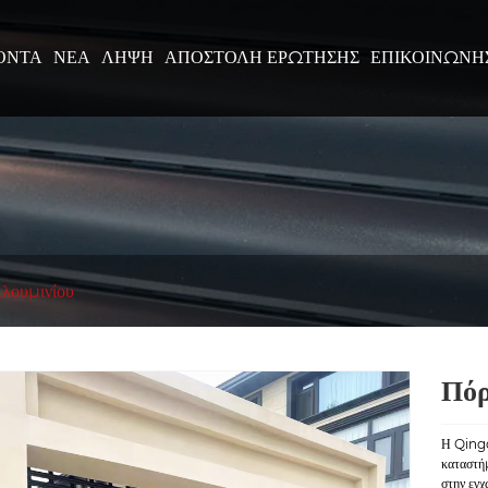
ΌΝΤΑ
ΝΈΑ
ΛΉΨΗ
ΑΠΟΣΤΟΛΉ ΕΡΏΤΗΣΗΣ
ΕΠΙΚΟΙΝΩΝΉ
λουμινίου
Πόρ
Η Qingd
καταστή
στην εγχ