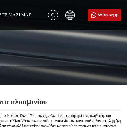
ΣΤΕ ΜΑΖΊ ΜΑΣ
Whatsapp
τα αλουμινίου
ao Norton Door Technology Co., Ltd., ως κορυφαίος προμηθευτής στα
ματα της Κίνας Windpro της πόρτας αλουμινίου, όχι μόνο απολαμβάνει υψηλή φήμη
ώρια αγορά, αλλά έχει επίσης προωθήσει με επιτυχία τα προϊόντα και τις υπηρεσίες