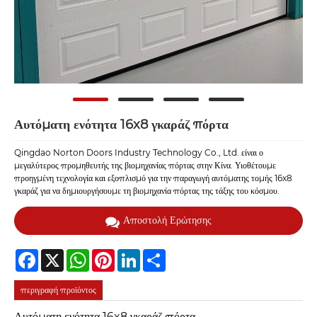
Αυτόματη ενότητα 16x8 γκαράζ πόρτα
Qingdao Norton Doors Industry Technology Co., Ltd. είναι ο
μεγαλύτερος προμηθευτής της βιομηχανίας πόρτας στην Κίνα. Υιοθέτουμε
προηγμένη τεχνολογία και εξοπλισμό για την παραγωγή αυτόματης τομής 16x8
γκαράζ για να δημιουργήσουμε τη βιομηχανία πόρτας της τάξης του κόσμου.
Αποστολή Ερώτησης
Facebook
X
WhatsApp
Pinterest
LinkedIn
Share
περιγραφή προϊόντος
Αυτόματη ενότητα 16x8 γκαράζ πόρτα