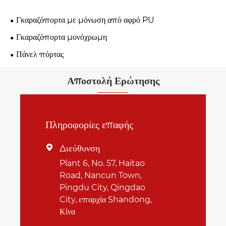
Γκαραζόπορτα με μόνωση από αφρό PU
Γκαραζόπορτα μονόχρωμη
Πάνελ πόρτας
Αποστολή Ερώτησης
Πληροφορίες επαφής
Διεύθυνση

Plant 6, No. 57, Haitao
Road, Nancun Town,
Pingdu City, Qingdao
City, επαρχία Shandong,
Κίνα