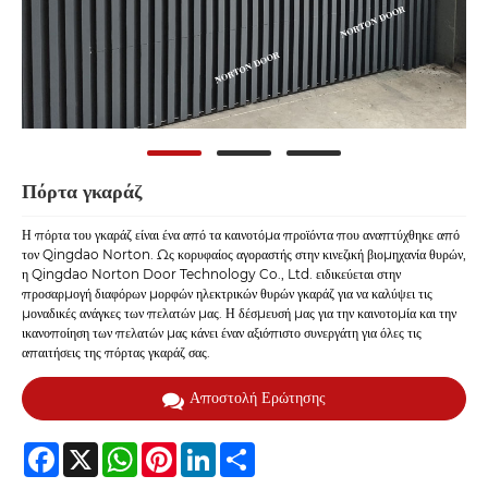
Πόρτα γκαράζ
Η πόρτα του γκαράζ είναι ένα από τα καινοτόμα προϊόντα που αναπτύχθηκε από
τον Qingdao Norton. Ως κορυφαίος αγοραστής στην κινεζική βιομηχανία θυρών,
η Qingdao Norton Door Technology Co., Ltd. ειδικεύεται στην
προσαρμογή διαφόρων μορφών ηλεκτρικών θυρών γκαράζ για να καλύψει τις
μοναδικές ανάγκες των πελατών μας. Η δέσμευσή μας για την καινοτομία και την
ικανοποίηση των πελατών μας κάνει έναν αξιόπιστο συνεργάτη για όλες τις
απαιτήσεις της πόρτας γκαράζ σας.
Αποστολή Ερώτησης
Facebook
X
WhatsApp
Pinterest
LinkedIn
Share