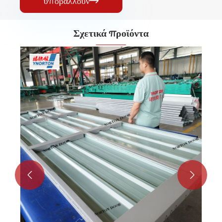
υποβάλλουν

Σχετικά προϊόντα
Οι πόρτες του γκαράζ με ένα στρώμα
Δείτε περισσότερα >>

