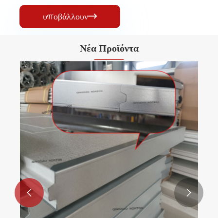
υποβάλλουν

Νέα Προϊόντα

