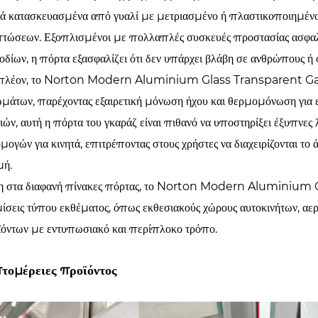
ά κατασκευασμένα από γυαλί με μετριασμένο ή πλαστικοποιημένο γ
τώσεων. Εξοπλισμένοι με πολλαπλές συσκευές προστασίας ασφαλε
δίων, η πόρτα εξασφαλίζει ότι δεν υπάρχει βλάβη σε ανθρώπους ή οχ
πλέον, το Norton Modern Aluminium Glass Transparent Gara
μάτων, παρέχοντας εξαιρετική μόνωση ήχου και θερμομόνωση για 
ιών, αυτή η πόρτα του γκαράζ είναι πιθανό να υποστηρίξει έξυπνες λ
μογών για κινητά, επιτρέποντας στους χρήστες να διαχειρίζονται τ
μή.
η στα διαφανή πίνακες πόρτας, το Norton Modern Aluminium 
ίσεις τύπου εκθέματος, όπως εκθεσιακούς χώρους αυτοκινήτων, αε
όντων με εντυπωσιακό και περίπλοκο τρόπο.
τομέρειες προϊόντος