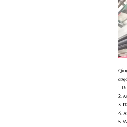
Qing
ασφά
1. R
2. Α
3. Π
4. Α
5. 