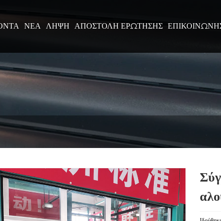
ΌΝΤΑ
ΝΈΑ
ΛΉΨΗ
ΑΠΟΣΤΟΛΉ ΕΡΏΤΗΣΗΣ
ΕΠΙΚΟΙΝΩΝΉ
Σύγ
αλο
Ιδρύθηκ