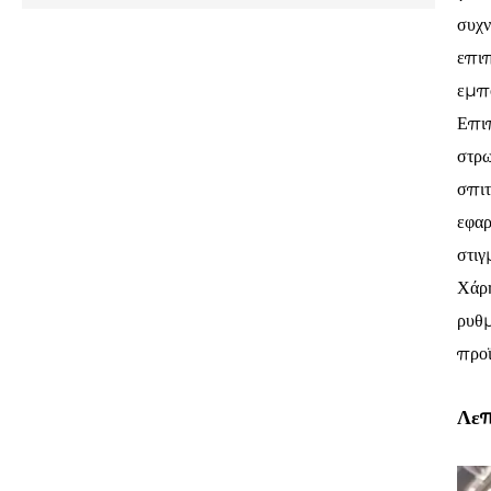
συχν
επιπ
εμπο
Επι
στρω
σπιτ
εφαρ
στιγ
Χάρ
ρυθμ
προϊ
Λεπ