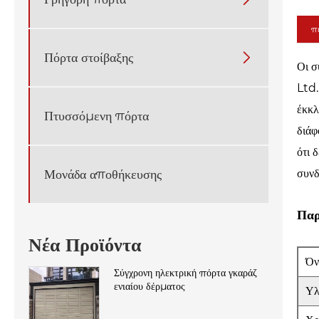
πε
Πόρτα στοίβαξης

Οι σ
Ltd.
έκκλ
Πτυσσόμενη πόρτα
διάφ
ότι 
Μονάδα αποθήκευσης
συνδ
Παρ
Νέα Προϊόντα
Όν
Σύγχρονη ηλεκτρική πόρτα γκαράζ
ενιαίου δέρματος
Υλ