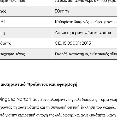
ώμα πλαισίου
Λευκό, ασημένιο γκρι, σκούρο γκρι,
χος
50mm
αλί
Καθαρίστε διαφανές, μαύρο, παγωμ
ρη
Διπλά ή μεμονωμένα κομμάτια
ότυπο
CE, ISO9001: 2015
ταχειρισμένος
Γκαράζ, κατάστημα, εκθεσιακές αίθ
ακτηριστικό προϊόντος και εφαρμογή
ingdao Norton μοντέρνο αλουμινένιο γυαλί διαφανής πόρτα γκαρά
χύοντας τη φωτεινότητα και τη συνολική οπτική έκκληση του γκαράζ,
τό για την εξαιρετική αντοχή της διάβρωσης και ανθεκτικότητα, ικανή