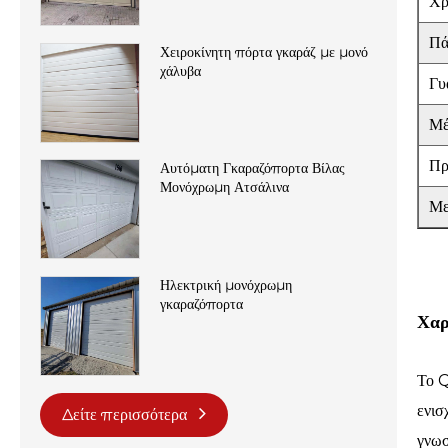
Χρ
Πά
Χειροκίνητη πόρτα γκαράζ με μονό
χάλυβα
Γυ
Μέ
Πρ
Αυτόματη Γκαραζόπορτα Βίλας
Μονόχρωμη Ατσάλινα
Με
Ηλεκτρική μονόχρωμη
γκαραζόπορτα
Χαρ
Το Q
ενισ
Δείτε περισσότερα
γνωσ