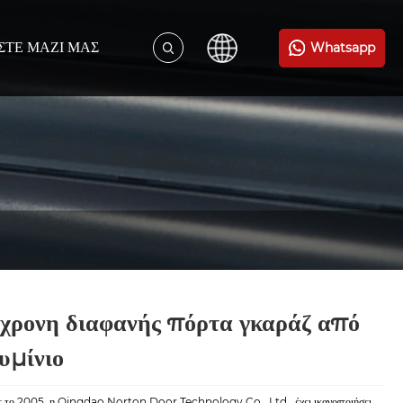
ΣΤΕ ΜΑΖΊ ΜΑΣ
Whatsapp
χρονη διαφανής πόρτα γκαράζ από
υμίνιο
ε το 2005, η Qingdao Norton Door Technology Co., Ltd., έχει ικανοποιήσει