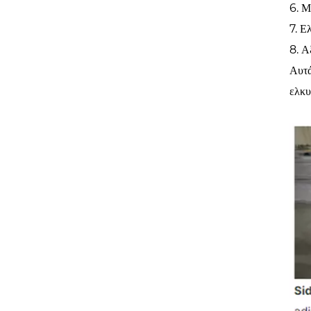
6. Μ
7. Ε
8. Α
Αυτά
ελκυ