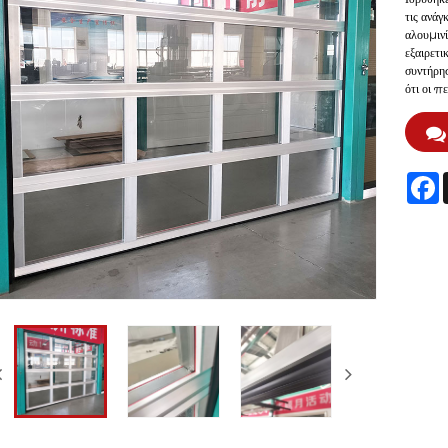
τις ανάγ
αλουμινί
εξαιρετι
συντήρησ
ότι οι π
F