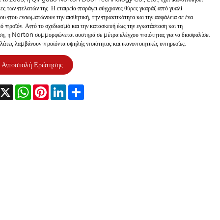
κες των πελατών της. Η εταιρεία παράγει σύγχρονες θύρες γκαράζ από γυαλί
ου που ενσωματώνουν την αισθητική, την πρακτικότητα και την ασφάλεια σε ένα
κό προϊόν. Από το σχεδιασμό και την κατασκευή έως την εγκατάσταση και τη
η, η Norton συμμορφώνεται αυστηρά σε μέτρα ελέγχου ποιότητας για να διασφαλίσει
ελάτες λαμβάνουν προϊόντα υψηλής ποιότητας και ικανοποιητικές υπηρεσίες.
Αποστολή Ερώτησης
acebook
X
WhatsApp
Pinterest
LinkedIn
Share