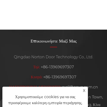
Επικοινωνήστε Μαζί Μας
Qingdao Norton Door Technology Co., Ltd.
Τηλ:
+86-13969697307
Κινητό:
+86-13969697307
ΗΛΕΚΤΡΟΝΙΚΗ ΔΙΕΥΘΥΝΣΗ:
cyril@cqyq.com.cn
X
Χρησιμοποιούμε cookies για να σας
Διεύθυνση:
Plant 6, No. 57, Haitao Road, Nancun Town,
προσφέρουμε καλύτερη εμπειρία περιήγησης,
Pingdu City, Qingdao City, επαρχία Shandong, Κίνα