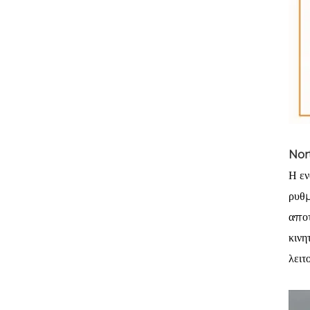
Nor
Η εν
ρυθμ
αποτ
κινη
λειτ