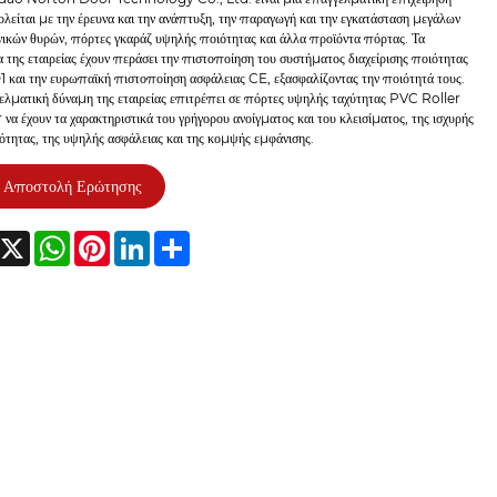
λείται με την έρευνα και την ανάπτυξη, την παραγωγή και την εγκατάσταση μεγάλων
ικών θυρών, πόρτες γκαράζ υψηλής ποιότητας και άλλα προϊόντα πόρτας. Τα
 της εταιρείας έχουν περάσει την πιστοποίηση του συστήματος διαχείρισης ποιότητας
 και την ευρωπαϊκή πιστοποίηση ασφάλειας CE, εξασφαλίζοντας την ποιότητά τους.
ελματική δύναμη της εταιρείας επιτρέπει σε πόρτες υψηλής ταχύτητας PVC Roller
να έχουν τα χαρακτηριστικά του γρήγορου ανοίγματος και του κλεισίματος, της ισχυρής
ότητας, της υψηλής ασφάλειας και της κομψής εμφάνισης.
Αποστολή Ερώτησης
acebook
X
WhatsApp
Pinterest
LinkedIn
Share