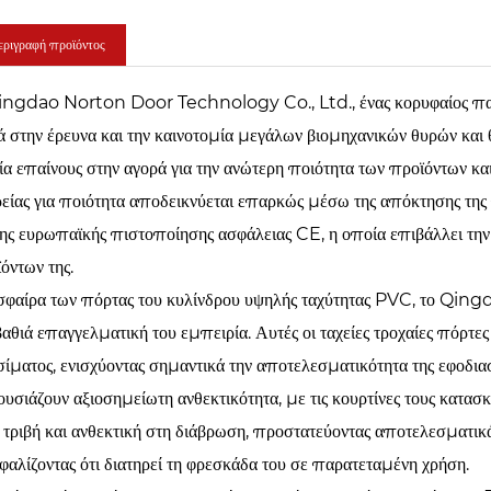
ριγραφή προϊόντος
ngdao Norton Door Technology Co., Ltd., ένας κορυφαίος παίκτ
ά στην έρευνα και την καινοτομία μεγάλων βιομηχανικών θυρών και
ία επαίνους στην αγορά για την ανώτερη ποιότητα των προϊόντων και
ρείας για ποιότητα αποδεικνύεται επαρκώς μέσω της απόκτησης τη
της ευρωπαϊκής πιστοποίησης ασφάλειας CE, η οποία επιβάλλει την
όντων της.
σφαίρα των πόρτας του κυλίνδρου υψηλής ταχύτητας PVC, το Qin
βαθιά επαγγελματική του εμπειρία. Αυτές οι ταχείες τροχαίες πόρτες
σίματος, ενισχύοντας σημαντικά την αποτελεσματικότητα της εφοδιασ
υσιάζουν αξιοσημείωτη ανθεκτικότητα, με τις κουρτίνες τους κα
 τριβή και ανθεκτική στη διάβρωση, προστατεύοντας αποτελεσματι
φαλίζοντας ότι διατηρεί τη φρεσκάδα του σε παρατεταμένη χρήση.