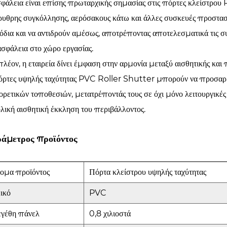
φάλεια είναι επίσης πρωταρχικής σημασίας στις πόρτες κλείστ
υθρης συγκόλλησης, αερόσακους κάτω και άλλες συσκευές προστασί
δια και να αντιδρούν αμέσως, αποτρέποντας αποτελεσματικά τις συ
ασφάλεια στο χώρο εργασίας.
λέον, η εταιρεία δίνει έμφαση στην αρμονία μεταξύ αισθητικής κα
όρτες υψηλής ταχύτητας PVC Roller Shutter μπορούν να προσαρμο
ορετικών τοποθεσιών, μετατρέποντάς τους σε όχι μόνο λειτουργικέ
λική αισθητική έκκληση του περιβάλλοντος.
άμετρος προϊόντος
ομα προϊόντος
Πόρτα κλείστρου υψηλής ταχύτητας
ικό
PVC
γέθη πάνελ
0,8 χιλιοστά