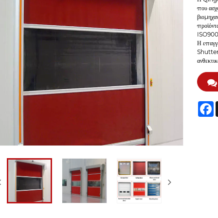
που ασχο
βιομηχαν
προϊόντα
ISO9001
Η επαγγ
Shutter 
ανθεκτικ
F