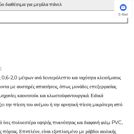
δύο διαθέσιμα για μεγάλα πάνελ
E-Mail
:
ς 0,6-2,0 μέτρων ανά δευτερόλεπτο και ταχύτητα κλεισίματος
λλοντα με αυστηρές απαιτήσεις, όπως μονάδες επεξεργασίας
ηχανίες καουτσούκ και κλωστοϋφαντουργικά. Ειδικά
ξει την πίεση του ανέμου ή την αρνητική πίεση μικρότερη από
πό ίνες πολυεστέρα υψηλής πυκνότητας και διαφανή φιλμ PVC,
ης πόρτας. Επιπλέον, είναι εξοπλισμένο με ράβδοι αιολικής