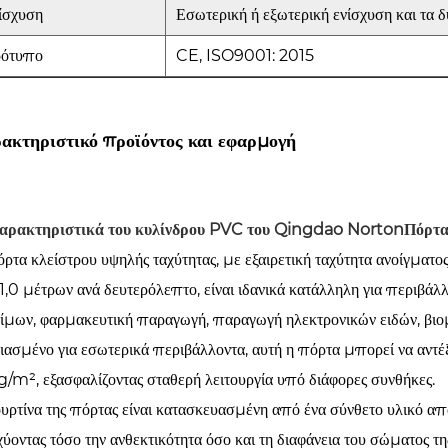
ίσχυση
Εσωτερική ή εξωτερική ενίσχυση και τα 
ότυπο
CE, ISO9001: 2015
ακτηριστικό προϊόντος και εφαρμογή
χαρακτηριστικά του κυλίνδρου PVC του Qingdao Norton
Πόρτα
ρτα κλείστρου υψηλής ταχύτητας, με εξαιρετική ταχύτητα ανοίγματο
1,0 μέτρων ανά δευτερόλεπτο, είναι ιδανικά κατάλληλη για περιβά
ίμων, φαρμακευτική παραγωγή, παραγωγή ηλεκτρονικών ειδών, βιομ
ιασμένο για εσωτερικά περιβάλλοντα, αυτή η πόρτα μπορεί να αντέ
/m², εξασφαλίζοντας σταθερή λειτουργία υπό διάφορες συνθήκες.
υρτίνα της πόρτας είναι κατασκευασμένη από ένα σύνθετο υλικό α
χύοντας τόσο την ανθεκτικότητα όσο και τη διαφάνεια του σώματος τ