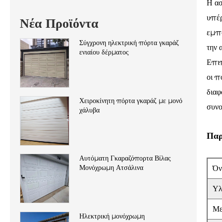
Η ασ
υπέρ
Νέα Προϊόντα
εμπό
Σύγχρονη ηλεκτρική πόρτα γκαράζ
την 
ενιαίου δέρματος
Επιπ
οι π
διαφ
Χειροκίνητη πόρτα γκαράζ με μονό
συνο
χάλυβα
Παρ
Αυτόματη Γκαραζόπορτα Βίλας
Μονόχρωμη Ατσάλινα
Όν
Υλ
Με
Ηλεκτρική μονόχρωμη