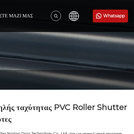
ΣΤΕ ΜΑΖΊ ΜΑΣ
Whatsapp
λής ταχύτητας PVC Roller Shutter
τες
ao Norton Door Technology Co., Ltd. είναι μια επαγγελματική επιχείρηση