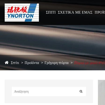
ΣΠΊΤΙ
ΣΧΕΤΙΚΆ ΜΕ ΕΜΆΣ
ΠΡΟΪ
Σπίτι
Προϊόντα
Γρήγορη πόρτα
Πόρτα με ρολό PV