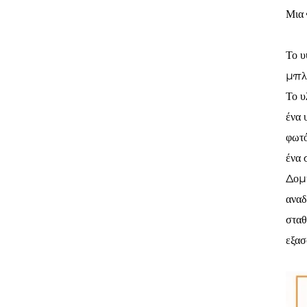
Μια 
Το υ
μπλε
Το υ
ένα 
φωτό
ένα 
Δομή
αναδ
σταθ
εξασ