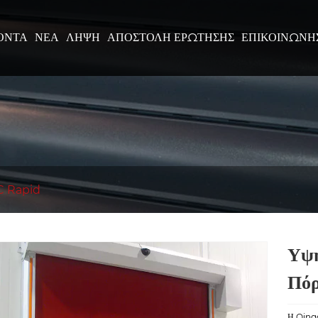
ΌΝΤΑ
ΝΈΑ
ΛΉΨΗ
ΑΠΟΣΤΟΛΉ ΕΡΏΤΗΣΗΣ
ΕΠΙΚΟΙΝΩΝΉ
C Rapid
Υψη
Πόρ
Η Qingd