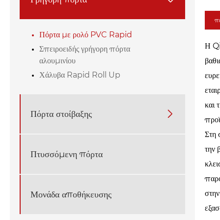
πε
Πόρτα με ρολό PVC Rapid
Η Qi
Σπειροειδής γρήγορη πόρτα
αλουμινίου
βαθι
Χάλυβα Rapid Roll Up
ευρε
εται
και 
Πόρτα στοίβαξης

προϊ
Στη 
την 
Πτυσσόμενη πόρτα
κλει
παρο
στην
Μονάδα αποθήκευσης
εξασ