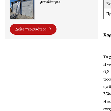
γκαραζόπορτα
Εν
Πρ
Δείτε περισσότερα
Χαρ
Τα 
Η πό
0,6-
τροφ
σχεδ
35kg
Η κο
ενισ