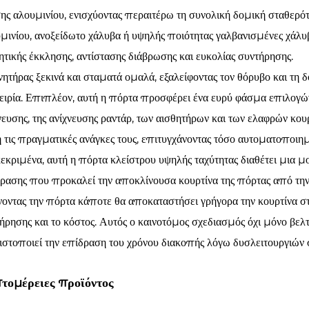
ης αλουμινίου, ενισχύοντας περαιτέρω τη συνολική δομική σταθερό
μινίου, ανοξείδωτο χάλυβα ή υψηλής ποιότητας γαλβανισμένες χ
ητικής έκκλησης, αντίστασης διάβρωσης και ευκολίας συντήρησης.
νητήρας ξεκινά και σταματά ομαλά, εξαλείφοντας τον θόρυβο και τη 
ιρία. Επιπλέον, αυτή η πόρτα προσφέρει ένα ευρύ φάσμα επιλογώ
νευσης, της ανίχνευσης ραντάρ, των αισθητήρων και των ελαφρών κου
 τις πραγματικές ανάγκες τους, επιτυγχάνοντας τόσο αυτοματοποιη
εκριμένα, αυτή η πόρτα κλείστρου υψηλής ταχύτητας διαθέτει μια 
ρασης που προκαλεί την αποκλίνουσα κουρτίνα της πόρτας από την π
νοντας την πόρτα κάποτε θα αποκαταστήσει γρήγορα την κουρτίνα στ
ήρησης και το κόστος. Αυτός ο καινοτόμος σχεδιασμός όχι μόνο βελ
ιστοποιεί την επίδραση του χρόνου διακοπής λόγω δυσλειτουργιών
τομέρειες προϊόντος