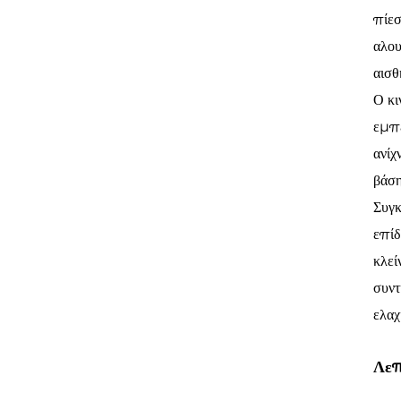
πίεσ
αλου
αισθ
Ο κι
εμπε
ανίχ
βάση
Συγκ
επίδ
κλεί
συντ
ελαχ
Λεπ