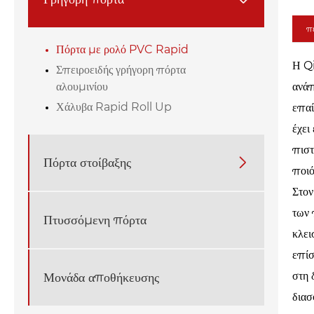
πε
Πόρτα με ρολό PVC Rapid
Η Qi
Σπειροειδής γρήγορη πόρτα
αλουμινίου
ανάπ
Χάλυβα Rapid Roll Up
επαί
έχε
πιστ
Πόρτα στοίβαξης

ποιό
Στον
των 
Πτυσσόμενη πόρτα
κλει
επίσ
στη 
Μονάδα αποθήκευσης
διασ