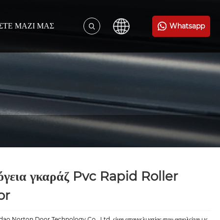
ΣΤΕ ΜΑΖΊ ΜΑΣ
Whatsapp
γεια γκαράζ Pvc Rapid Roller
or
ao Norton Door Technology Co., Ltd. είναι επαγγελματίας που ασχολείται με