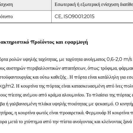
ίσχυση
Εσωτερική ή εξωτερική ενίσχυση διατίθε
ότυπο
CE, ISO9001:2015
ακτηριστικό προϊόντος και εφαρμογή
ρτα ρολών υψηλής ταχύτητας, με ταχύτητα ανοίγματος 0,6-2,0 m/s κ
υς αυστηρών περιβαλλοντικών απαιτήσεων, όπως: τρόφιμα, φάρμακα
τοϋφαντουργίας και ούτω καθεξής . Η πόρτα είναι κατάλληλη για ε
g/m2. Η κουρτίνα της πόρτας είναι κατασκευασμένη από ίνες πολ
ους πίεσης ανέμου από κράμα αλουμινίου. Το πλαίσιο της πόρτας 
βα ή γαλβανισμένη πλάκα υψηλής ποιότητας με ψεκασμό. Ο κινητήρα
ητήρας, η κουρτίνα φωτός είναι προαιρετικά. Φερμουάρ Η κουρτίνα
ορα μετά το χτύπημα από την πίστα ανοίγοντας και κλείνοντας ξανά