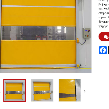
βιομηχαν
κατηγορί
εταιρεία
ευρωπαϊκ
δύναμη 
γρήγορο 
F