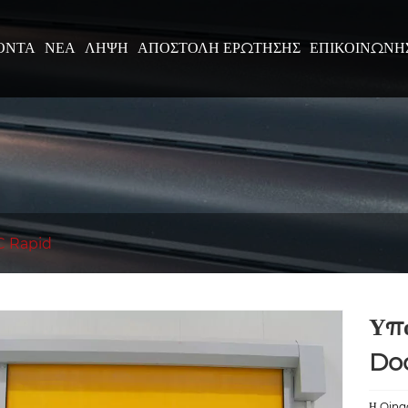
ΌΝΤΑ
ΝΈΑ
ΛΉΨΗ
ΑΠΟΣΤΟΛΉ ΕΡΏΤΗΣΗΣ
ΕΠΙΚΟΙΝΩΝΉ
C Rapid
Υπό
Do
Η Qingd