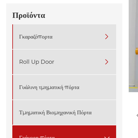
Προϊόντα
Γκαραζόπορτα

Roll Up Door

Γυάλινη τμηματική πόρτα
Τμηματική Βιομηχανική Πόρτα
Γρήγορη πόρτα
