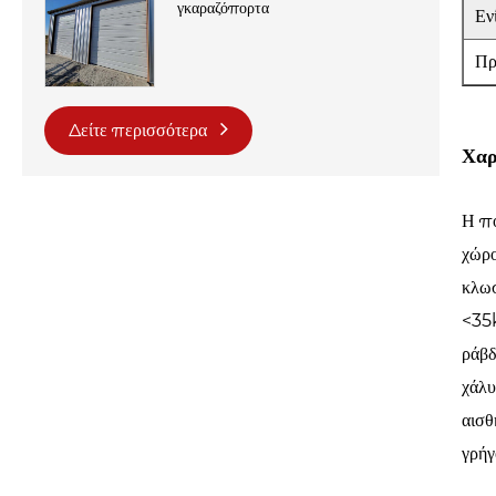
γκαραζόπορτα
Εν
Πρ
Δείτε περισσότερα
Χαρ
Η πό
χώρο
κλωσ
<35k
ράβδ
χάλυ
αισθ
γρήγ