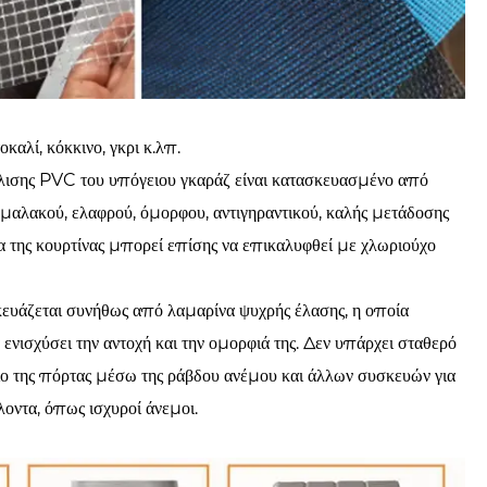
αλί, κόκκινο, γκρι κ.λπ.
κύλισης PVC του υπόγειου γκαράζ είναι κατασκευασμένο από
 μαλακού, ελαφρού, όμορφου, αντιγηραντικού, καλής μετάδοσης
ια της κουρτίνας μπορεί επίσης να επικαλυφθεί με χλωριούχο
υάζεται συνήθως από λαμαρίνα ψυχρής έλασης, η οποία
ενισχύσει την αντοχή και την ομορφιά της. Δεν υπάρχει σταθερό
σιο της πόρτας μέσω της ράβδου ανέμου και άλλων συσκευών για
λοντα, όπως ισχυροί άνεμοι.