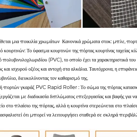
ίθεται μια ποικιλία χρωμάτων Κανονικά χρώματα στοκ: μπλε, πορτοκ
ό κουρτινών: Το ύφασμα κουρτινών της πόρτας κουρτίνας ταχείας 
ό πολυβινυλοχλωριδίου (PVC), το οποίο έχει τα χαρακτηριστικά του
ς και ισχυρού οξέος και αντοχή στα αλκάλια. Ταυτόχρονα, η επιφάνε
βινύλιο, διευκολύνοντας τον καθαρισμό της.
 πορτών γκαράζ PVC Rapid Roller : Το σώμα της πόρτας κατασκε
εργάζεται με διαδικασία διπλώματος επεξεργασίας και βαφής για να 
ίο στο πλαίσιο της πόρτας, αλλά η κουρτίνα στερεώνεται στο πλαί
ιασφαλιστεί ότι μπορεί να λειτουργήσει σταθερά σε σκληρά περιβάλ