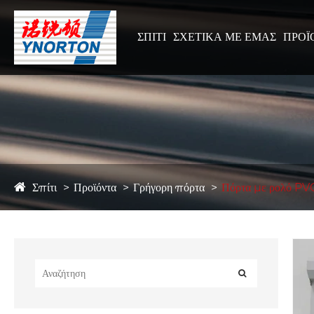
ΣΠΊΤΙ
ΣΧΕΤΙΚΆ ΜΕ ΕΜΆΣ
ΠΡΟΪ
Σπίτι
Προϊόντα
Γρήγορη πόρτα
Πόρτα με ρολό PV