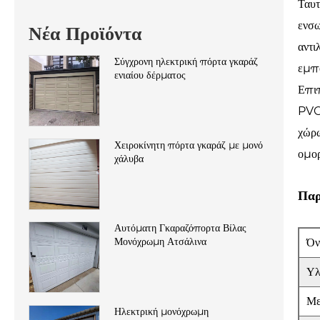
Ταυτ
ενσω
Νέα Προϊόντα
αντι
Σύγχρονη ηλεκτρική πόρτα γκαράζ
εμπο
ενιαίου δέρματος
Επιπ
PVC 
χώρω
Χειροκίνητη πόρτα γκαράζ με μονό
ομορ
χάλυβα
Παρ
Αυτόματη Γκαραζόπορτα Βίλας
Μονόχρωμη Ατσάλινα
Όν
Υλ
Με
Ηλεκτρική μονόχρωμη