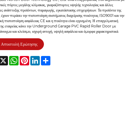
ικές πόρτες μεγάλης κλίμακας, γκαραζόπορτες υψηλής τεχνολογίας και άλλες
ες ανάπτυξης προϊόντων, παραγωγής, εγκατάστασης επιχειρήσεων. Τα προϊόντα της
ς έχουν περάσει την πιστοποίηση συστήματος διαχείρισης ποιότητας ISO9001 και την
ή πιστοποίηση ασφάλειας CE και η ποιότητα είναι εγγυημένη. Η επαγγελματική
της εταιρείας κάνει την Underground Garage PVC Rapid Roller Door με
άνοιγμα και κλείσιμο, ισχυρή αντοχή, υψηλή ασφάλεια και όμορφα χαρακτηριστικά.
Αποστολή Ερώτησης
acebook
X
WhatsApp
Pinterest
LinkedIn
Share