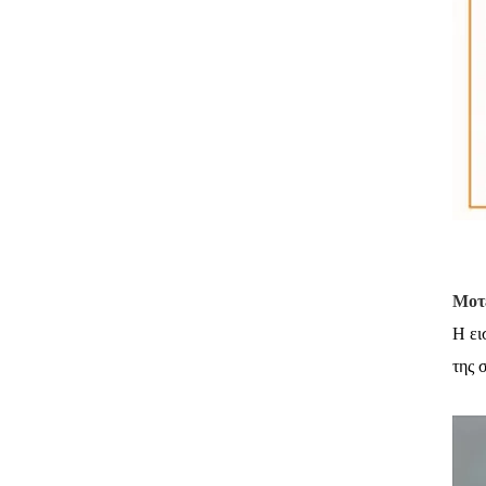
Μοτ
Η ει
της 