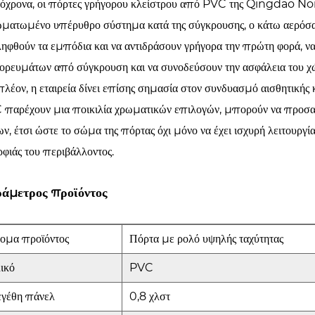
όχρονα, οι πόρτες γρήγορου κλείστρου από PVC της Qingdao Nort
ματωμένο υπέρυθρο σύστημα κατά της σύγκρουσης, ο κάτω αερόσα
ληφθούν τα εμπόδια και να αντιδράσουν γρήγορα την πρώτη φορά,
ρευμάτων από σύγκρουση και να συνοδεύσουν την ασφάλεια του χώ
λέον, η εταιρεία δίνει επίσης σημασία στον συνδυασμό αισθητικής
παρέχουν μια ποικιλία χρωματικών επιλογών, μπορούν να προσα
ν, έτσι ώστε το σώμα της πόρτας όχι μόνο να έχει ισχυρή λειτουργία
φιάς του περιβάλλοντος.
άμετρος προϊόντος
ομα προϊόντος
Πόρτα με ρολό υψηλής ταχύτητας
ικό
PVC
γέθη πάνελ
0,8 χλστ