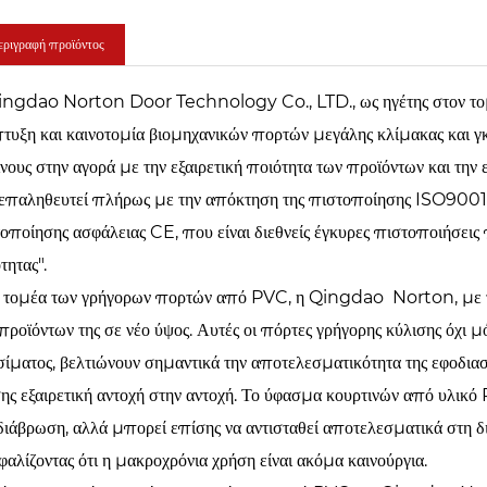
ριγραφή προϊόντος
ngdao Norton Door Technology Co., LTD., ως ηγέτης στον τομέα 
τυξη και καινοτομία βιομηχανικών πορτών μεγάλης κλίμακας και γ
νους στην αγορά με την εξαιρετική ποιότητα των προϊόντων και την ε
ι επαληθευτεί πλήρως με την απόκτηση της πιστοποίησης ISO9
οποίησης ασφάλειας CE, που είναι διεθνείς έγκυρες πιστοποιήσεις
τητας".
 τομέα των γρήγορων πορτών από PVC, η Qingdao Norton, με τη 
προϊόντων της σε νέο ύψος. Αυτές οι πόρτες γρήγορης κύλισης όχι μ
σίματος, βελτιώνουν σημαντικά την αποτελεσματικότητα της εφοδιαστ
ης εξαιρετική αντοχή στην αντοχή. Το ύφασμα κουρτινών από υλικό 
διάβρωση, αλλά μπορεί επίσης να αντισταθεί αποτελεσματικά στη 
φαλίζοντας ότι η μακροχρόνια χρήση είναι ακόμα καινούργια.