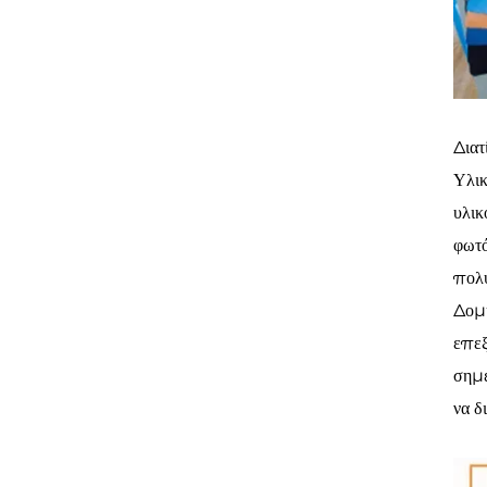
Διατ
Υλικ
υλικ
φωτό
πολυ
Δομή
επεξ
σημε
να δ