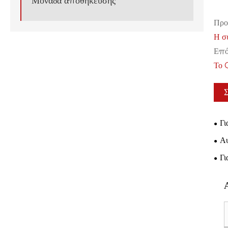
Μονάδα αποθήκευσης
Προ
Η σ
Επό
Το 
Γι
Σύγ
Αυ
Επι
Γι
μοντ