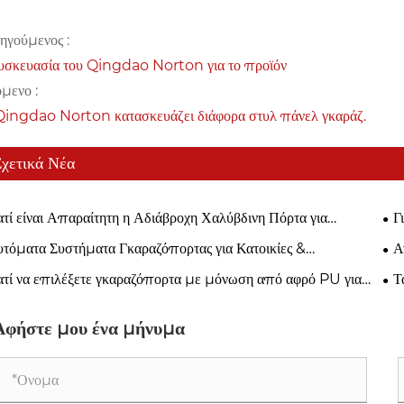
ηγούμενος :
υσκευασία του Qingdao Norton για το προϊόν
μενο :
Qingdao Norton κατασκευάζει διάφορα στυλ πάνελ γκαράζ.
Σχετικά Νέα
ατί είναι Απαραίτητη η Αδιάβροχη Χαλύβδινη Πόρτα για
Γ
χρονη Βιομηχανική Ασφάλεια;
νομ
τόματα Συστήματα Γκαραζόπορτας για Κατοικίες &
Α
χειρήσεις
ατί να επιλέξετε γκαραζόπορτα με μόνωση από αφρό PU για
Τ
έρνα σπίτια;
βιο
Αφήστε μου ένα μήνυμα