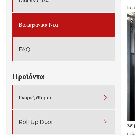
Κοι
Βιομηχανικά Νέα
FAQ
Προϊόντα
Γκαραζόπορτα

Roll Up Door

Χει
τη λ