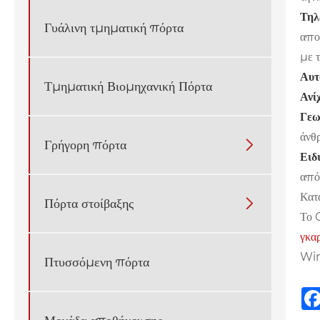
Τηλ
Γυάλινη τμηματική πόρτα
απο
με 
Αυτ
Τμηματική Βιομηχανική Πόρτα
Ανί
Γεω
άνθ
Γρήγορη πόρτα

Ειδ
από
Κατά
Πόρτα στοίβαξης

Το 
γκα
Win
Πτυσσόμενη πόρτα