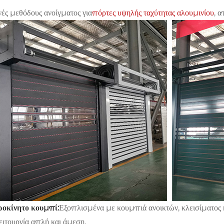
νές μεθόδους ανοίγματος για
πόρτες υψηλής ταχύτητας αλουμινίου
, 
ροκίνητο κουμπί:
Εξοπλισμένα με κουμπιά ανοικτών, κλεισίματος κ
ειτουργία απλή και άμεση.