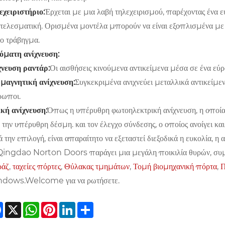
εχειριστήριο:
Έρχεται με μια λαβή τηλεχειρισμού, παρέχοντας ένα ε
τελεσματική. Ορισμένα μοντέλα μπορούν να είναι εξοπλισμένα με δ
το τράβηγμα.
όματη ανίχνευση:
χνευση ραντάρ:
Οι αισθήσεις κινούμενα αντικείμενα μέσα σε ένα εύ
μαγνητική ανίχνευση:
Συγκεκριμένα ανιχνεύει μεταλλικά αντικείμε
ρωποι.
ική ανίχνευση:
Όπως η υπέρυθρη φωτοηλεκτρική ανίχνευση, η οποία 
 την υπέρυθρη δέσμη. και τον έλεγχο σύνδεσης, ο οποίος ανοίγει κ
 την επιλογή, είναι απαραίτητο να εξεταστεί διεξοδικά η ευκολία, η 
Qingdao Norton Doors παράγει μια μεγάλη ποικιλία θυρών, συ
ράζ
,
ταχείες πόρτες
,
Θύλακας τμημάτων
,
Τομή βιομηχανική πόρτα
,
Π
dows.Welcome για να ρωτήσετε.
Facebook
X
WhatsApp
Pinterest
LinkedIn
Share