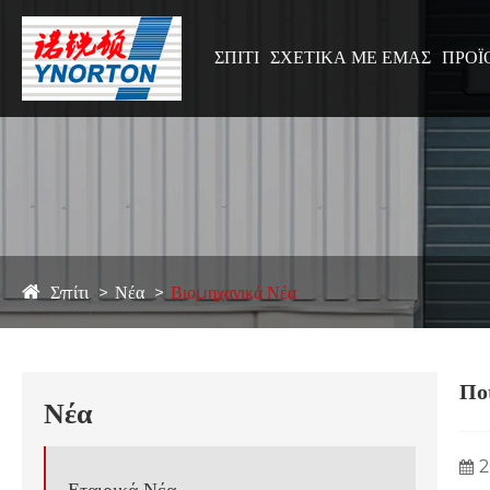
ΣΠΊΤΙ
ΣΧΕΤΙΚΆ ΜΕ ΕΜΆΣ
ΠΡΟΪ
Σπίτι
Νέα
Βιομηχανικά Νέα
Ποι
Νέα
2
Εταιρικά Νέα